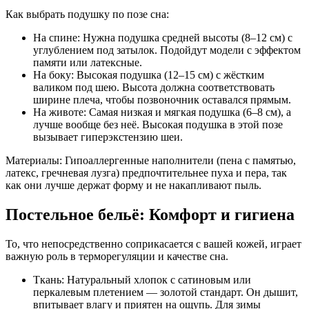
Как выбрать подушку по позе сна:
На спине: Нужна подушка средней высоты (8–12 см) с
углублением под затылок. Подойдут модели с эффектом
памяти или латексные.
На боку: Высокая подушка (12–15 см) с жёстким
валиком под шею. Высота должна соответствовать
ширине плеча, чтобы позвоночник оставался прямым.
На животе: Самая низкая и мягкая подушка (6–8 см), а
лучше вообще без неё. Высокая подушка в этой позе
вызывает гиперэкстензию шеи.
Материалы: Гипоаллергенные наполнители (пена с памятью,
латекс, гречневая лузга) предпочтительнее пуха и пера, так
как они лучше держат форму и не накапливают пыль.
Постельное бельё: Комфорт и гигиена
То, что непосредственно соприкасается с вашей кожей, играет
важную роль в терморегуляции и качестве сна.
Ткань: Натуральный хлопок с сатиновым или
перкалевым плетением — золотой стандарт. Он дышит,
впитывает влагу и приятен на ощупь. Для зимы