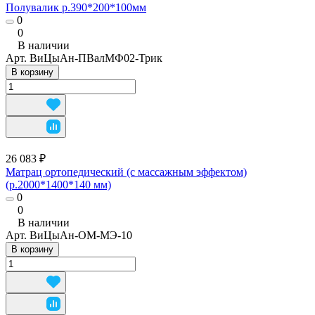
Полувалик р.390*200*100мм
0
0
В наличии
Арт.
ВиЦыАн-ПВалМФ02-Трик
В корзину
26 083 ₽
Матрац ортопедический (с массажным эффектом)
(р.2000*1400*140 мм)
0
0
В наличии
Арт.
ВиЦыАн-ОМ-МЭ-10
В корзину