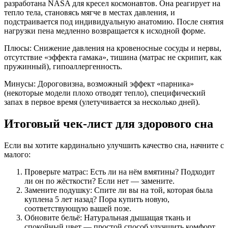
разработана NASA для кресел космонавтов. Она реагирует на
тепло тела, становясь мягче в местах давления, и
подстраивается под индивидуальную анатомию. После снятия
нагрузки пена медленно возвращается к исходной форме.
Плюсы: Снижение давления на кровеносные сосуды и нервы,
отсутствие «эффекта гамака», тишина (матрас не скрипит, как
пружинный), гипоаллергенность.
Минусы: Дороговизна, возможный эффект «парника»
(некоторые модели плохо отводят тепло), специфический
запах в первое время (улетучивается за несколько дней).
Итоговый чек-лист для здорового сна
Если вы хотите кардинально улучшить качество сна, начните с
малого:
Проверьте матрас: Есть ли на нём вмятины? Подходит
ли он по жёсткости? Если нет — замените.
Замените подушку: Спите ли вы на той, которая была
куплена 5 лет назад? Пора купить новую,
соответствующую вашей позе.
Обновите бельё: Натуральная дышащая ткань и
спокойный цвет — простой способ улучшить комфорт.