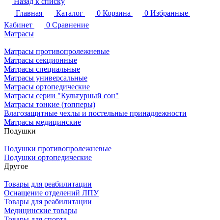
Назад к списку
Главная
Каталог
0
Корзина
0
Избранные
Кабинет
0
Сравнение
Матрасы
Матрасы противопролежневые
Матрасы секционные
Матрасы специальные
Матрасы универсальные
Матрасы ортопедические
Матрасы серии "Культурный сон"
Матрасы тонкие (топперы)
Влагозащитные чехлы и постельные принадлежности
Матрасы медицинские
Подушки
Подушки противопролежневые
Подушки ортопедические
Другое
Товары для реабилитации
Оснащение отделений ЛПУ
Товары для реабилитации
Медицинские товары
Товары для спорта