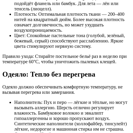
подойдёт фланель или бамбук. Для лета — лён или
тенсель (лиоцелл).
Плотность: Оптимальная плотность ткани — 200–400
нитей на квадратный дюйм. Более высокая плотность
означает долговечность, но может ухудшать
воздухопроницаемость.
Цвет: Спокойные пастельные тона (голубой, зелёный,
бежевый, серый) способствуют расслаблению. Яркие
цвета стимулируют нервную систему.
Правило ухода: Стирайте постельное бельё раз в неделю при
температуре 60°C, чтобы уничтожить пылевых клещей.
Одеяло: Тепло без перегрева
Одеяло должно обеспечивать комфортную температуру, не
вызывая перегрева или замерзания.
Наполнитель: Пух и перо — лёгкие и тёплые, но могут
вызывать аллергию. Шерсть отлично регулирует
влажность. Бамбуковое волокно и эвкалипт
гипоаллергенны и хорошо пропускают воздух.
Синтетические наполнители (холлофайбер, тинсулейт)
лёгкие, недорогие и машинная стирка им не страшна.