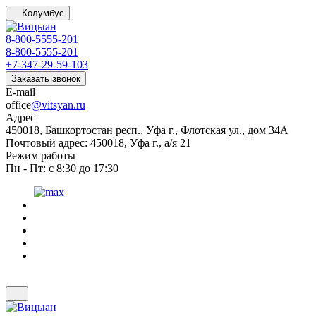
Колумбус
8-800-5555-201
8-800-5555-201
+7-347-29-59-103
Заказать звонок
E-mail
office
@vitsyan.ru
Адрес
450018, Башкортостан респ., Уфа г., Флотская ул., дом 34А
Почтовый адрес: 450018, Уфа г., а/я 21
Режим работы
Пн - Пт: с 8:30 до 17:30