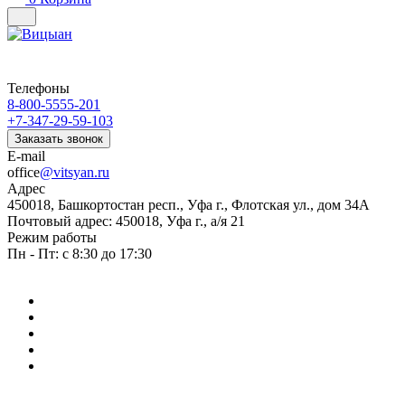
Телефоны
8-800-5555-201
+7-347-29-59-103
Заказать звонок
E-mail
office
@vitsyan.ru
Адрес
450018, Башкортостан респ., Уфа г., Флотская ул., дом 34А
Почтовый адрес: 450018, Уфа г., а/я 21
Режим работы
Пн - Пт: с 8:30 до 17:30