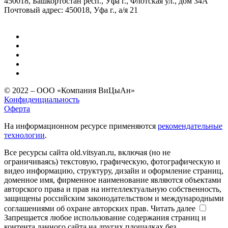
450018, Башкортостан респ., Уфа г., Флотская ул., дом 34А
Почтовый адрес: 450018, Уфа г., а/я 21
© 2022 – ООО «Компания ВиЦыАн»
Конфиденциальность
Оферта
На информационном ресурсе применяются
рекомендательные
технологии
.
Все ресурсы сайта old.vitsyan.ru, включая (но не
ограничиваясь) текстовую, графическую, фотографическую и
видео информацию, структуру, дизайн и оформление страниц,
доменное имя, фирменное наименование являются объектами
авторского права и прав на интеллектуальную собственность,
защищены российским законодательством и международными
соглашениями об охране авторских прав.
Читать далее
Запрещается любое использование содержания страниц и
контента данного сайта на других площадках без