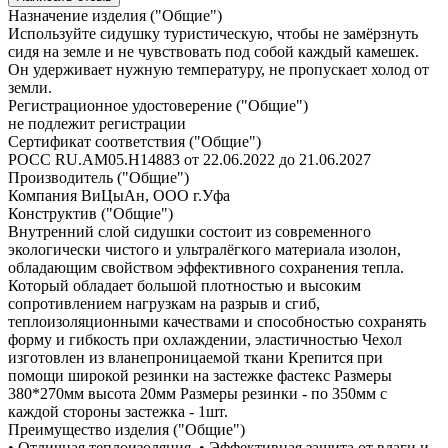
Назначение изделия ("Общие")
Используйте сидушку туристическую, чтобы не замёрзнуть
сидя на земле и не чувствовать под собой каждый камешек.
Он удерживает нужную температуру, не пропускает холод от
земли.
Регистрационное удостоверение ("Общие")
не подлежит регистрации
Сертификат соответствия ("Общие")
РОСС RU.АМ05.H14883 от 22.06.2022 до 21.06.2027
Производитель ("Общие")
Компания ВиЦыАн, ООО г.Уфа
Конструктив ("Общие")
Внутренний слой сидушки состоит из современного
экологически чистого и ультралёгкого материала изолон,
обладающим свойством эффективного сохранения тепла.
Который обладает большой плотностью и высоким
сопротивлением нагрузкам на разрыв и сгиб,
теплоизоляционными качествами и способностью сохранять
форму и гибкость при охлаждении, эластичностью Чехол
изготовлен из вланепроницаемой ткани Крепится при
помощи широкой резинки на застежке фастекс Размеры
380*270мм высота 20мм Размеры резинки - по 350мм с
каждой стороны застежка - 1шт.
Преимущество изделия ("Общие")
• Отличная теплоизоляция. • Эффективная защита от влаги и