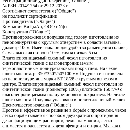
Регистрационное удостоверение ("Общие")
№ РЗН 2014/1754 от 29.12.2023 г.
Сертификат соответствия ("Общие")
не подлежит сертификации
Производитель ("Общие")
Компания ВиЦыАн, ООО г.Уфа
Конструктив ("Общие")
Противопролежневая подушка под голову, изготовлена из
пенополиуретана с круглым отверстием в области затылка,
диаметр 10см. Имеет наклон для удобства размещения головы,
Самая высокая сторона 10см, самая низкая 5 см.
Влагонепроницаемый съемный чехол изготовлен из
синтетической ткани с влагонепроницаемым
термопластичным полиуретановым покрытием. На чехле
вшита молния. р. 350*350*/50*100 мм Подушка изготовлена
из пенополиуретана марки ST 18/28 с круглым вырезом в
центре. Влагонепроницаемый съемный чехол изготовлен из
синтетической ткани (полиэстер 100%) плотность 150 г/м² с
влагонепроницаемым полиуретановым покрытием. На чехле
вшита молния. Подушка упакована в полиэтиленовый мешок
Преимущество изделия ("Общие")
Простое и эффективное решение в борьбе с пролежями, чехол
легко обрабатывается способом двухкратного протирания
дезинфицирующим раствором, чехол на молнии, легко
снимается и одевается для дезинфекции и стирки. Мягкая и