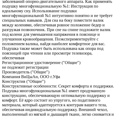
заболеваний опорно-двигательного аппарата. Как применять
подушку многофункциональную №1: Инструкция по
идеальному сну. Использование подушки
многофункциональной №1 интуитивно понятно и не требует
специальных навыков. Для сна на боку поместите валик
между коленями, обеспечивая ровное положение бедер и
разгружая позвоночник. При сне на спине подложите валик
под колени для уменьшения напряжения в пояснице и
улучшения кровообращения. Поэкспериментируйте с
положением валика, найдя наиболее комфортное для вас.
Подушка также может быть использована как опора под
поясницей при чтении или просмотре телевизора,
обеспечивая
Регистрационное удостоверение ("Общие")
не подлежит регистрации
Производитель ("Общие")
Компания ВиЦыАн, ООО г.Уфа
Конструктив ("Общие")
Конструктивные особенности: Секрет комфорта и поддержки.
Подушка многофункциональная №1 имеет продуманную
конструкцию, обеспечивающую оптимальную поддержку и
комфорт. Её ядро состоит из упругого, но податливого
материала, который адаптируется к контурам вашего тела,
обеспечивая индивидуальную поддержку. Внешний чехол,
выполненный из мягкой и дышащей ткани, легко снимается и